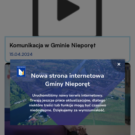
Komunikacja w Gminie Nieporęt
15.04.2024
Przejdź
Zamkni
do
okno
linku
popu
baner
banera