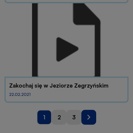
Zakochaj się w Jeziorze Zegrzyńskim
22.02.2021
Stronicowanie
1
2
3
Strona
Strona
Strona