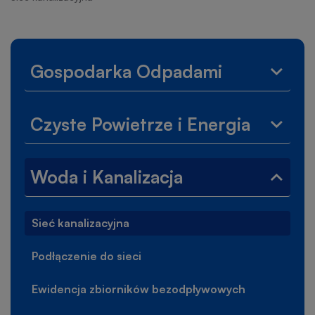
nawigacyjna
Lewe
Gospodarka Odpadami
Rozwi
menu
menu
Gospo
Czyste Powietrze i Energia
Odpad
Rozwi
menu
Czyst
Woda i Kanalizacja
Powie
Zwiń
i
menu
Energi
Woda
Sieć kanalizacyjna
i
Kanali
Podłączenie do sieci
Ewidencja zbiorników bezodpływowych