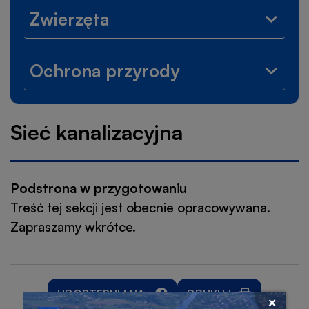
Zwierzęta
Rozwi
menu
Zwierz
Ochrona przyrody
Rozwi
menu
Ochro
przyr
Sieć kanalizacyjna
Podstrona w przygotowaniu
Treść tej sekcji jest obecnie opracowywana.
Zapraszamy wkrótce.
UDOSTĘPNIJ NA:
DRUKUJ
Przejdź
WILL
WILL
OTWORZY