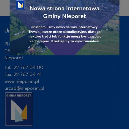
Zamkni
OPEN
OPEN
SIĘ
do
okno
IN
IN
W
linku
popu
NEW
NEW
NOWEJ
baner
banera
WINDOW
WINDOW
KARCIE
Urząd Gminy Nieporęt
Plac Wolności 1
05-126
Nieporęt
tel.: 22 767 04 00
fax: 22 767 04 41
www.nieporet.pl
urzad@nieporet.pl