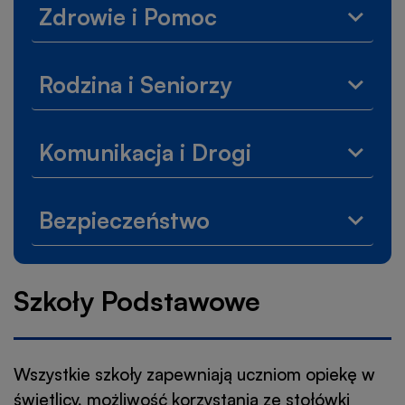
Zdrowie i Pomoc
Rozwi
menu
Zdrow
Rodzina i Seniorzy
i
Rozwi
Pomo
menu
Rodzi
Komunikacja i Drogi
i
Rozwi
Senior
menu
Komun
Bezpieczeństwo
i
Rozwi
Drogi
menu
Bezpi
Szkoły Podstawowe
Wszystkie szkoły zapewniają uczniom opiekę w
świetlicy, możliwość korzystania ze stołówki