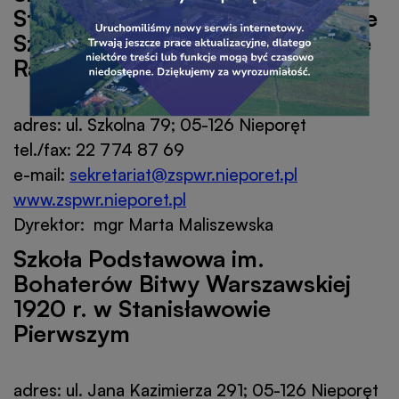
baner
banera
Strzelców Kaniowskich w Zespole
Szkolno-Przedszkolnym w Wólce
Radzymińskiej
adres: ul. Szkolna 79; 05-126 Nieporęt
tel./fax: 22 774 87 69
e-mail:
sekretariat@zspwr.nieporet.pl
www.zspwr.nieporet.pl
Dyrektor: mgr Marta Maliszewska
Szkoła Podstawowa im.
Bohaterów Bitwy Warszawskiej
1920 r. w Stanisławowie
Pierwszym
adres: ul. Jana Kazimierza 291; 05-126 Nieporęt