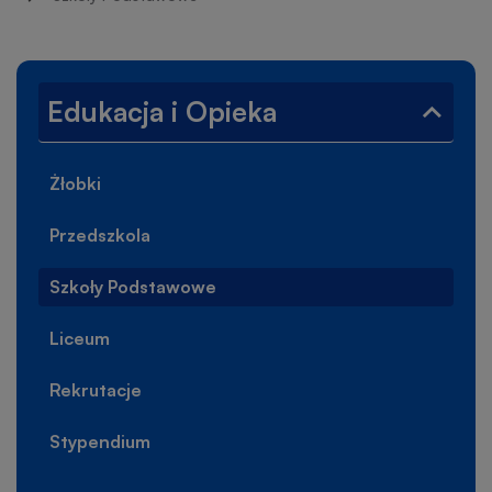
nawigacyjna
Lewe
Edukacja i Opieka
Zwiń
menu
menu
Edukac
Żłobki
i
Opiek
Przedszkola
Szkoły Podstawowe
Liceum
Otworzy
się
w
Rekrutacje
nowej
karcie
Stypendium