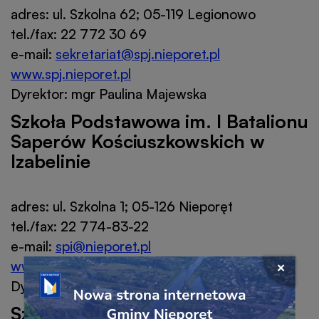
adres: ul. Szkolna 62; 05-119 Legionowo
tel./fax: 22 772 30 69
e-mail:
sekretariat@spj.nieporet.pl
www.spj.nieporet.pl
Dyrektor: mgr Paulina Majewska
Szkoła Podstawowa im. I Batalionu
Saperów Kościuszkowskich w
Izabelinie
adres: ul. Szkolna 1; 05-126 Nieporęt
tel./fax: 22 774-83-22
e-mail:
spi@nieporet.pl
www.spi.nieporet.pl
Przejdź
Zamkni
Dyrektor: mgr Aneta Sieczka
do
okno
linku
popu
Szkoła Podstawowa im. 28 Pułku