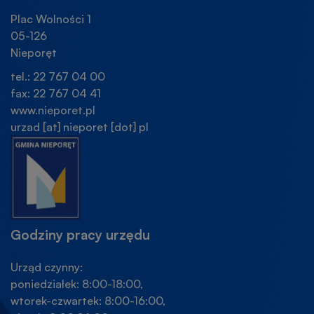
Plac Wolności 1
05-126
Nieporęt
tel.: 22 767 04 00
fax: 22 767 04 41
www.nieporet.pl
urzad
[at]
nieporet
[dot]
pl
Godziny pracy urzędu
Urząd czynny:
poniedziałek: 8:00-18:00,
wtorek-czwartek: 8:00-16:00,