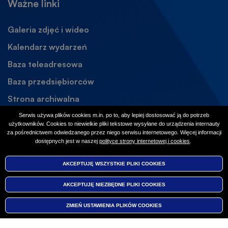
Ważne linki
Galeria zdjęć i wideo
Kalendarz wydarzeń
Baza teleadresowa
Baza przedsiębiorców
Strona archiwalna
Otworzy
się
Dostępność
Serwis używa plików cookies m.in. po to, aby lepiej dostosować ją do potrzeb
w
użytkowników. Cookies to niewielkie pliki tekstowe wysyłane do urządzenia internauty
Social media
za pośrednictwem odwiedzanego przez niego serwisu internetowego. Więcej informacji
nowej
dostępnych jest w naszej
polityce strony internetowej i cookies
Otworzy
.
karcie
się
Facebook
Otworzy
w
AKCEPTUJĘ WSZYSTKIE PLIKI
WYCOFAJ ZGODĘ NA PLIKI
COOKIES
COOKIES
nowej
się
Instagram
Otworzy
karcie
w
AKCEPTUJĘ NIEZBĘDNE PLIKI
COOKIES
się
nowej
w
karcie
ZMIEŃ USTAWIENIA PLIKÓW
COOKIES
nowej
© 2026 Urząd Gminy Nieporęt
Menu
karcie
Deklaracja dostępności
Polityka prywatności