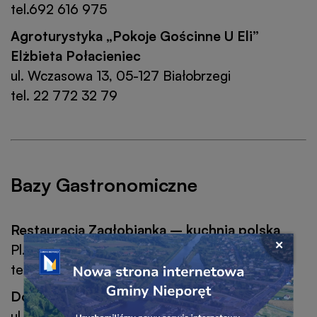
tel.692 616 975
Agroturystyka „Pokoje Gościnne U Eli”
Elżbieta Połacieniec
ul. Wczasowa 13, 05-127 Białobrzegi
tel. 22 772 32 79
Bazy Gastronomiczne
Restauracja Zagłobianka – kuchnia polska
Przejdź
Pl. Wolności 2 ,05-126 Nieporęt
Zamkni
do
tel.22 774 83 24
okno
linku
popu
Dolce Vita – pizza&pasta
baner
banera
ul. Rynek 1 a, 05-126 Nieporęt