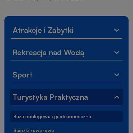
nawigacyjna
Lewe
Atrakcje i Zabytki
Rozwi
menu
menu
Atrakc
Rekreacja nad Wodą
i
Rozwi
Zabytk
menu
Rekrea
Sport
nad
Rozwi
Wodą
menu
Sport
Turystyka Praktyczna
Zwiń
menu
Turyst
Baza noclegowa i gastronomiczna
Prakt
Ścieżki rowerowe