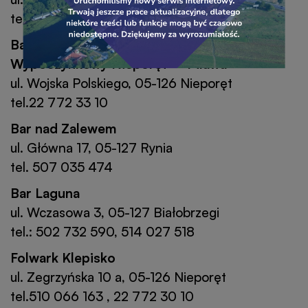
tel.22 774 81 61
Bar U Bosmana Kompleks Rekreacyjno –
Wypoczynkowy Nieporęt – Pilawa
ul. Wojska Polskiego, 05-126 Nieporęt
tel.22 772 33 10
Bar nad Zalewem
ul. Główna 17, 05-127 Rynia
tel. 507 035 474
Bar Laguna
ul. Wczasowa 3, 05-127 Białobrzegi
tel.: 502 732 590, 514 027 518
Folwark Klepisko
ul. Zegrzyńska 10 a, 05-126 Nieporęt
tel.510 066 163 , 22 772 30 10