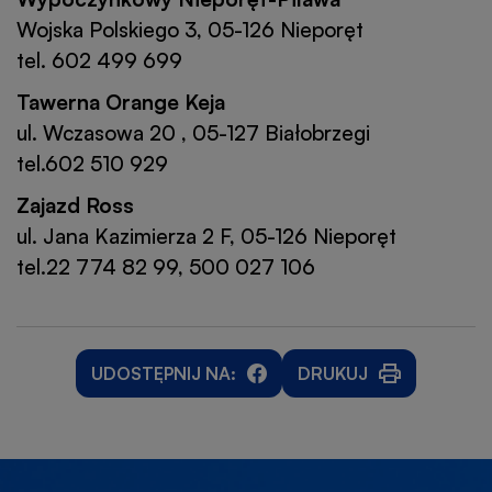
Wojska Polskiego 3, 05-126 Nieporęt
tel. 602 499 699
Tawerna Orange Keja
ul. Wczasowa 20 , 05-127 Białobrzegi
tel.602 510 929
Zajazd Ross
ul. Jana Kazimierza 2 F, 05-126 Nieporęt
tel.22 774 82 99, 500 027 106
UDOSTĘPNIJ NA:
DRUKUJ
WILL
WILL
OTWORZY
OPEN
OPEN
SIĘ
IN
IN
W
NEW
NEW
NOWEJ
WINDOW
WINDOW
KARCIE