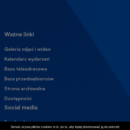
Ważne linki
Galeria zdjęć i wideo
Kalendarz wydarzeń
Baza teleadresowa
Baza przedsiębiorców
Strona archiwalna
Otworzy
się
Dostępność
w
Social media
nowej
karcie
Facebook
Otworzy
Serwis używa plików cookies m.in. po to, aby lepiej dostosować ją do potrzeb
się