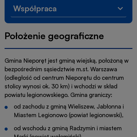
Gmina
Współpraca
w
Rozwi
liczba
menu
Współ
Położenie geograficzne
Gmina Nieporęt jest gminą wiejską, położoną w
bezpośrednim sąsiedztwie m.st. Warszawa
(odległość od centrum Nieporętu do centrum
stolicy wynosi ok. 30 km) i wchodzi w skład
powiatu legionowskiego. Gmina graniczy:
od zachodu z gminą Wieliszew, Jabłonna i
Miastem Legionowo (powiat legionowski),
od wschodu z gminą Radzymin i miastem
Marki (powiat wołomiński),