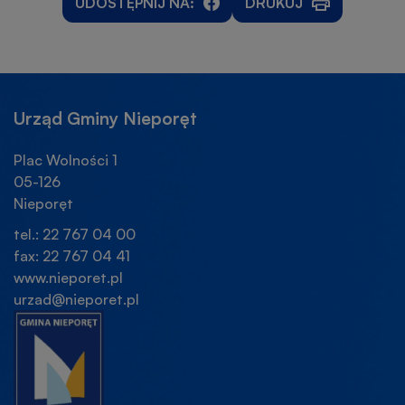
UDOSTĘPNIJ NA:
DRUKUJ
WILL
WILL
OTWORZY
OPEN
OPEN
SIĘ
IN
IN
W
NEW
NEW
NOWEJ
WINDOW
WINDOW
KARCIE
Urząd Gminy Nieporęt
Plac Wolności 1
05-126
Nieporęt
tel.: 22 767 04 00
fax: 22 767 04 41
www.nieporet.pl
urzad@nieporet.pl