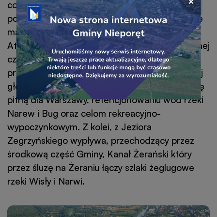
Przejdź
co stanowi 44% jej ogólnej powierzchni (dla
Zamkni
do
porównania: średnia lesistość w województwie
okno
linku
popu
mazowieckim wynosi 22%, a w kraju – 28%).
baner
banera
Atutem Gminy jest znajdujące się w jej północnej
części Jezioro Zegrzyńskie – sztuczne jezioro
przepływowe o powierzchni 30,3 km² i średniej
głębokości 5,7 m, służące zaopatrzeniu w wodę
pitną dla Warszawy, retencjonowaniu wód rzeki
Narew i Bug oraz celom rekreacyjno-
wypoczynkowym. Z kolei, z Jeziora
Zegrzyńskiego wypływa, przechodzący przez
środkową część Gminy, Kanał Żerański który
przez śluzę na Żeraniu łączy szlaki żeglugowe
rzeki Wisły i Narwi.