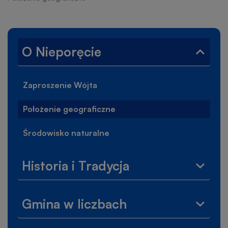
nawigacyjna
Lewe
O Nieporęcie
Zwiń
menu
menu
O
Zaproszenie Wójta
Niepor
Położenie geograficzne
Środowisko naturalne
Historia i Tradycja
Rozwi
menu
Histor
Gmina w liczbach
i
Rozwi
Tradyc
menu