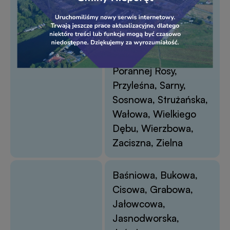
baner
banera
Marzycieli,
Modrzewiowa,
Molinezji, Olchowa,
Kąty Węgierskie
Opal, Parkowa,
Porannej Rosy,
Przyleśna, Sarny,
Sosnowa, Strużańska,
Wałowa, Wielkiego
Dębu, Wierzbowa,
Zaciszna, Zielna
Baśniowa, Bukowa,
Cisowa, Grabowa,
Jałowcowa,
Jasnodworska,