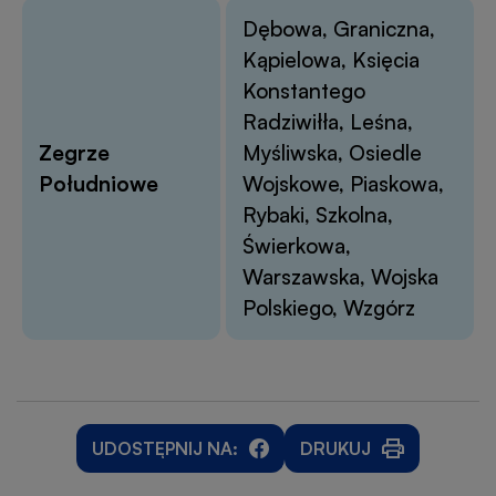
Dębowa, Graniczna,
Kąpielowa, Księcia
Konstantego
Radziwiłła, Leśna,
Zegrze
Myśliwska, Osiedle
Południowe
Wojskowe, Piaskowa,
Rybaki, Szkolna,
Świerkowa,
Warszawska, Wojska
Polskiego, Wzgórz
UDOSTĘPNIJ NA:
DRUKUJ
WILL
WILL
OTWORZY
OPEN
OPEN
SIĘ