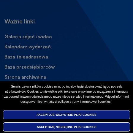
Ważne linki
Galeria zdjęć i wideo
Kalendarz wydarzeń
Baza teleadresowa
Baza przedsiębiorców
Strona archiwalna
Otworzy
się
Dostępność
Serwis używa plików cookies m.in. po to, aby lepiej dostosować ją do potrzeb
w
użytkowników. Cookies to niewielkie pliki tekstowe wysyłane do urządzenia internauty
Social media
za pośrednictwem odwiedzanego przez niego serwisu internetowego. Więcej informacji
nowej
dostępnych jest w naszej
polityce strony internetowej i cookies
Otworzy
.
karcie
się
Facebook
Otworzy
w
AKCEPTUJĘ WSZYSTKIE PLIKI
WYCOFAJ ZGODĘ NA PLIKI
COOKIES
COOKIES
nowej
się
Instagram
Otworzy
karcie
w
AKCEPTUJĘ NIEZBĘDNE PLIKI
COOKIES
się
nowej