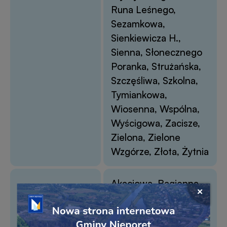
Runa Leśnego,
Sezamkowa,
Sienkiewicza H.,
Sienna, Słonecznego
Poranka, Strużańska,
Szczęśliwa, Szkolna,
Tymiankowa,
Wiosenna, Wspólna,
Wyścigowa, Zacisze,
Zielona, Zielone
Wzgórze, Złota, Żytnia
Akacjowa, Bagienna,
Przejdź
Błotnista, Cedrowa,
Zamkni
do
okno
Gajowa, Jana
linku
popu
Kazimierza, Kościelna,