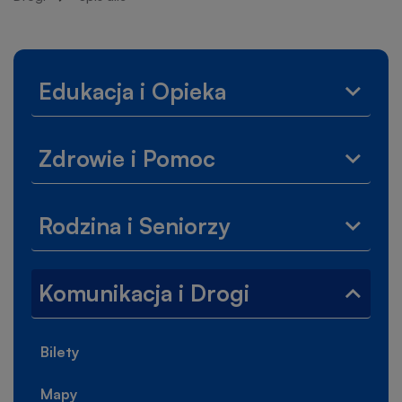
nawigacyjna
Lewe
Edukacja i Opieka
Rozwi
menu
menu
Edukac
Zdrowie i Pomoc
i
Rozwi
Opiek
menu
Zdrow
Rodzina i Seniorzy
i
Rozwi
Pomo
menu
Rodzi
Komunikacja i Drogi
i
Zwiń
Senior
menu
Komun
Bilety
i
Drogi
Mapy