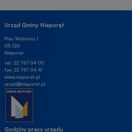
IN
IN
W
NEW
NEW
NOWEJ
WINDOW
WINDOW
KARCIE
Urząd Gminy Nieporęt
Plac Wolności 1
05-126
Nieporęt
tel.: 22 767 04 00
fax: 22 767 04 41
www.nieporet.pl
urzad@nieporet.pl
Godziny pracy urzędu