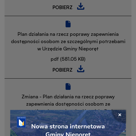
POBIERZ
PROCEDURA
OBSŁUGI
OSÓB
ZE
Plan działania na rzecz poprawy zapewnienia
SZCZEGÓLNYMI
dostępności osobom ze szczególnymi potrzebami
POTRZEBAMI
w Urzędzie Gminy Nieporęt
W
pdf (581.05 KB)
URZĘDZIE
GMINY
POBIERZ
PLAN
NIEPORĘT
DZIAŁANIA
NA
RZECZ
Zmiana - Plan działania na rzecz poprawy
POPRAWY
zapewnienia dostępności osobom ze
ZAPEWNIENIA
szczególnymi potrzebami w Urzędzie Gminy
Przejdź
DOSTĘPNOŚCI
Nieporęt
Zamkni
do
OSOBOM
okno
pdf (141.92 KB)
linku
ZE
popu