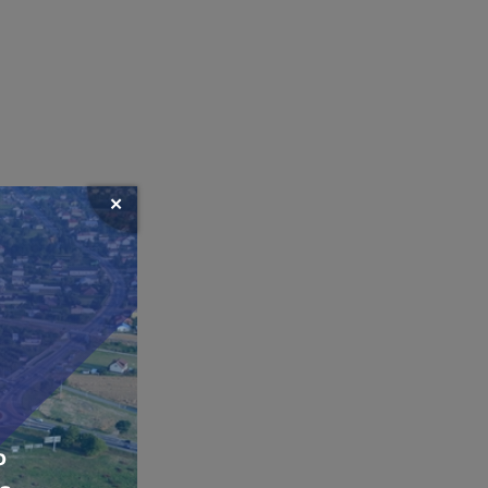
Zamknij
okno
popup
banera