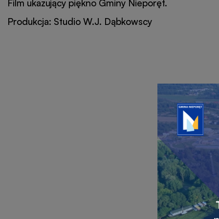
Nieporęt
Film ukazujący piękno Gminy Nieporęt.
Produkcja: Studio W.J. Dąbkowscy
Przejdź
do
linku
banera