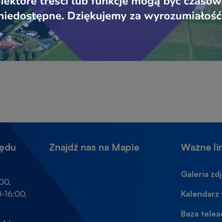
zędu
Znajdź nas na Mapie
Ważne li
Galeria zd
00,
-16:00,
Kalendarz
Baza tele