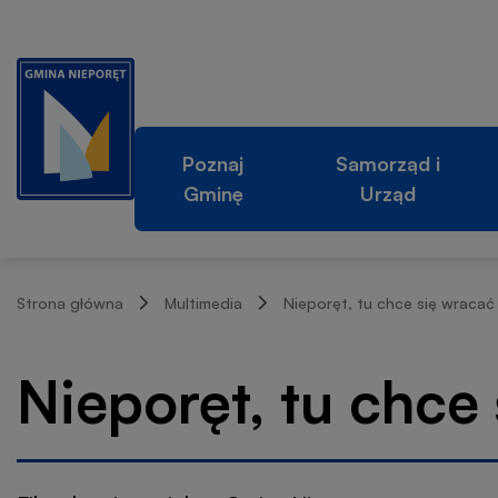
Nieporęt,
Przejdź
Przejdź
Przejdź
Przejdź
do
do
do
do
tu
menu
treści
wyszukiwarki
stopki
Główna
głównego
Poznaj
Samorząd i
chce
Gminę
Urząd
nawigacja
się
Ścieżka
wracać
Strona główna
Multimedia
Nieporęt, tu chce się wracać
nawigacyjna
|
Nieporęt, tu chce
Gmina