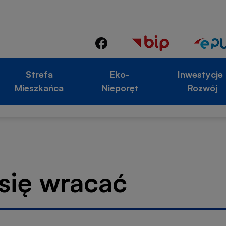
Otworz
Otworzy
Otworzy
się
się
Strefa
Eko-
się
Inwestycje 
w
w
Mieszkańca
Nieporęt
Rozwój
w
nowej
nowej
nowej
karcie
karcie
karcie
 się wracać