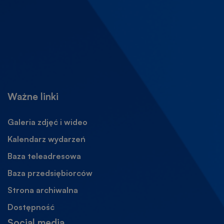
Ważne linki
Galeria zdjęć i wideo
Kalendarz wydarzeń
Baza teleadresowa
Baza przedsiębiorców
Strona archiwalna
Otworzy
się
Dostępność
w
Social media