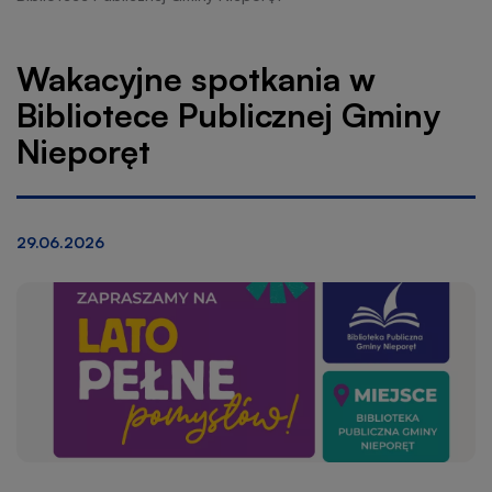
|
nawigacyjna
Gmina
Wakacyjne spotkania w
Bibliotece Publicznej Gminy
Nieporęt
Nieporęt
29.06.2026