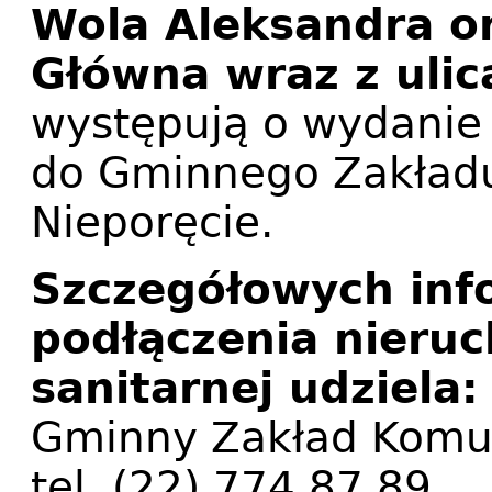
Wola Aleksandra or
Główna wraz z uli
występują o wydanie
do Gminnego Zakład
Nieporęcie.
Szczegółowych info
podłączenia nieruc
sanitarnej udziela:
Gminny Zakład Komun
tel. (22) 774 87 89