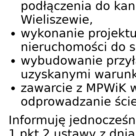
podłączenia do kan
Wieliszewie,
wykonanie projekt
nieruchomości do si
wybudowanie przył
uzyskanymi warunk
zawarcie z MPWiK 
odprowadzanie ści
Informuję jednocześni
1 pkt 2 ustawy z dnia