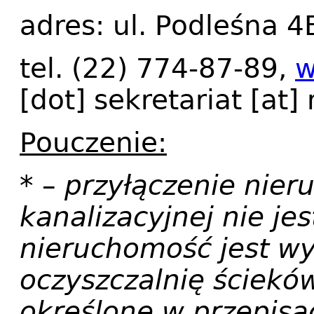
adres: ul. Podleśna 4
tel. (22) 774-87-89,
w
[dot]
sekretariat
[at]
Pouczenie:
* –
przyłączenie nier
kanalizacyjnej nie je
nieruchomość jest 
oczyszczalnię ściekó
określone w przepis