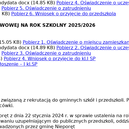
andydata
docx (14.85 KB)
Pobierz
4. Oświadczenie o ucz
Pobierz
5. Oświadczenie o zatrudnieniu
5 KB)
Pobierz
6. Wniosek o przyjęcie do przedszkola
AWOWEJ NA ROK SZKOLNY 2025/2026
15.05 KB)
Pobierz
1. Oświadczenie o miejscu zamieszkan
andydata
docx (14.89 KB)
Pobierz
2. Oświadczenie o ucz
Pobierz
3. Oświadczenie o zatrudnieniu
)
Pobierz
4. Wniosek o przyjęcie do kl.I SP
łoszenie – I kl.SP
związaną z rekrutacją do gminnych szkół i przedszkoli
acówki.
ręt z dnia 22 stycznia 2024 r. w sprawie ustalenia na
aniu uzupełniającym do publicznych przedszkoli, oddzi
wadzonych przez gminę Nieporęt