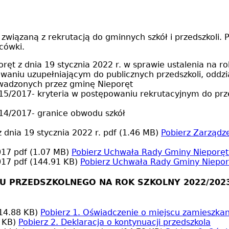
związaną z rekrutacją do gminnych szkół i przedszkoli
acówki.
ręt z dnia 19 stycznia 2022 r. w sprawie ustalenia na
aniu uzupełniającym do publicznych przedszkoli, oddzi
wadzonych przez gminę Nieporęt
5/2017- kryteria w postępowaniu rekrutacyjnym do przed
14/2017- granice obwodu szkół
 dnia 19 stycznia 2022 r.
pdf (1.46 MB)
Pobierz
Zarządze
2017
pdf (1.07 MB)
Pobierz
Uchwała Rady Gminy Nieporęt 
2017
pdf (144.91 KB)
Pobierz
Uchwała Rady Gminy Nieporę
ŁU PRZEDSZKOLNEGO NA ROK SZKOLNY 2022/202
14.88 KB)
Pobierz
1. Oświadczenie o miejscu zamieszkan
 KB)
Pobierz
2. Deklaracja o kontynuacji przedszkola