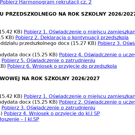
Pobierz
Harmonogram rekrutacji cz. 2
ŁU PRZEDSZKOLNEGO NA ROK SZKOLNY 2026/202
15.42 KB)
Pobierz
1. Oświadczenie o miejscu zamieszkan
.5 KB)
Pobierz
2. Deklaracja o kontynuacji przedszkola
oddziału przedszkolnego
docx (15.27 KB)
Pobierz
3. Oświ
andydata
docx (15.25 KB)
Pobierz
4. Oświadczenie o ucz
Pobierz
5. Oświadczenie o zatrudnieniu
KB)
Pobierz
6. Wniosek o przyjęcie do przedszkola
AWOWEJ NA ROK SZKOLNY 2026/2027
15.42 KB)
Pobierz
1. Oświadczenie o miejscu zamieszkan
andydata
docx (15.25 KB)
Pobierz
2. Oświadczenie o ucz
Pobierz
3. Oświadczenie o zatrudnieniu
)
Pobierz
4. Wniosek o przyjęcie do kl.I SP
łoszenie – I kl.SP