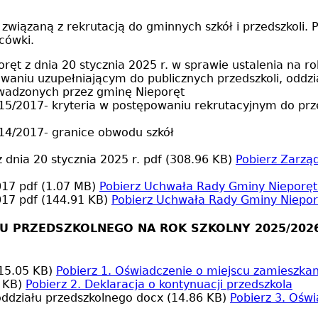
związaną z rekrutacją do gminnych szkół i przedszkoli
acówki.
ręt z dnia 20 stycznia 2025 r. w sprawie ustalenia na
aniu uzupełniającym do publicznych przedszkoli, oddzi
wadzonych przez gminę Nieporęt
5/2017- kryteria w postępowaniu rekrutacyjnym do przed
14/2017- granice obwodu szkół
 dnia 20 stycznia 2025 r.
pdf (308.96 KB)
Pobierz
Zarząd
2017
pdf (1.07 MB)
Pobierz
Uchwała Rady Gminy Nieporęt 
2017
pdf (144.91 KB)
Pobierz
Uchwała Rady Gminy Nieporę
ŁU PRZEDSZKOLNEGO NA ROK SZKOLNY 2025/202
15.05 KB)
Pobierz
1. Oświadczenie o miejscu zamieszkan
 KB)
Pobierz
2. Deklaracja o kontynuacji przedszkola
oddziału przedszkolnego
docx (14.86 KB)
Pobierz
3. Oświ