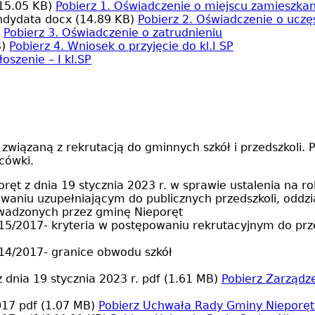
15.05 KB)
Pobierz
1. Oświadczenie o miejscu zamieszkan
andydata
docx (14.89 KB)
Pobierz
2. Oświadczenie o ucz
Pobierz
3. Oświadczenie o zatrudnieniu
)
Pobierz
4. Wniosek o przyjęcie do kl.I SP
łoszenie – I kl.SP
związaną z rekrutacją do gminnych szkół i przedszkoli
acówki.
ręt z dnia 19 stycznia 2023 r. w sprawie ustalenia na
aniu uzupełniającym do publicznych przedszkoli, oddzi
wadzonych przez gminę Nieporęt
5/2017- kryteria w postępowaniu rekrutacyjnym do przed
14/2017- granice obwodu szkół
 dnia 19 stycznia 2023 r.
pdf (1.61 MB)
Pobierz
Zarządze
2017
pdf (1.07 MB)
Pobierz
Uchwała Rady Gminy Nieporęt 