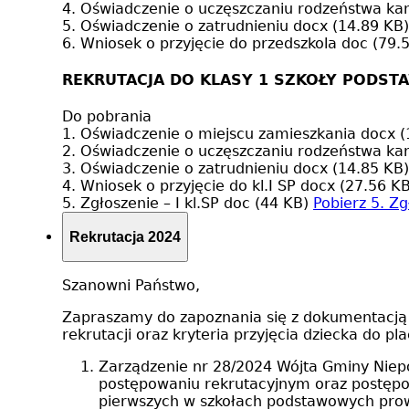
4. Oświadczenie o uczęszczaniu rodzeństwa k
5. Oświadczenie o zatrudnieniu
docx (14.89 KB)
6. Wniosek o przyjęcie do przedszkola
doc (79.
REKRUTACJA DO KLASY 1 SZKOŁY PODST
Do pobrania
1. Oświadczenie o miejscu zamieszkania
docx (
2. Oświadczenie o uczęszczaniu rodzeństwa k
3. Oświadczenie o zatrudnieniu
docx (14.85 KB)
4. Wniosek o przyjęcie do kl.I SP
docx (27.56 KB
5. Zgłoszenie – I kl.SP
doc (44 KB)
Pobierz
5. Zg
Rekrutacja 2024
Szanowni Państwo,
Zapraszamy do zapoznania się z dokumentacją 
rekrutacji oraz kryteria przyjęcia dziecka do pl
Zarządzenie nr 28/2024 Wójta Gminy Niepo
postępowaniu rekrutacyjnym oraz postępow
pierwszych w szkołach podstawowych pro