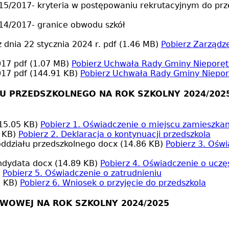
5/2017- kryteria w postępowaniu rekrutacyjnym do przed
14/2017- granice obwodu szkół
 dnia 22 stycznia 2024 r.
pdf (1.46 MB)
Pobierz
Zarządze
2017
pdf (1.07 MB)
Pobierz
Uchwała Rady Gminy Nieporęt 
2017
pdf (144.91 KB)
Pobierz
Uchwała Rady Gminy Nieporę
ŁU PRZEDSZKOLNEGO NA ROK SZKOLNY 2024/202
15.05 KB)
Pobierz
1. Oświadczenie o miejscu zamieszkan
 KB)
Pobierz
2. Deklaracja o kontynuacji przedszkola
oddziału przedszkolnego
docx (14.86 KB)
Pobierz
3. Oświ
andydata
docx (14.89 KB)
Pobierz
4. Oświadczenie o ucz
Pobierz
5. Oświadczenie o zatrudnieniu
5 KB)
Pobierz
6. Wniosek o przyjęcie do przedszkola
AWOWEJ NA ROK SZKOLNY 2024/2025