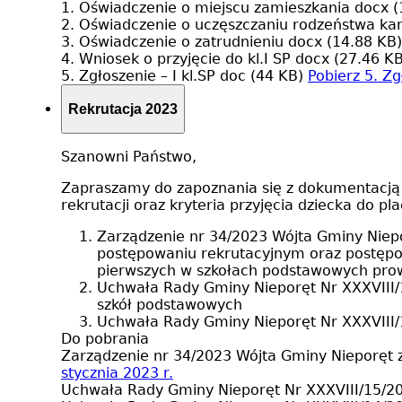
1. Oświadczenie o miejscu zamieszkania
docx (
2. Oświadczenie o uczęszczaniu rodzeństwa k
3. Oświadczenie o zatrudnieniu
docx (14.88 KB)
4. Wniosek o przyjęcie do kl.I SP
docx (27.46 KB
5. Zgłoszenie – I kl.SP
doc (44 KB)
Pobierz
5. Zg
Rekrutacja 2023
Szanowni Państwo,
Zapraszamy do zapoznania się z dokumentacją 
rekrutacji oraz kryteria przyjęcia dziecka do pl
Zarządzenie nr 34/2023 Wójta Gminy Niepo
postępowaniu rekrutacyjnym oraz postępow
pierwszych w szkołach podstawowych pro
Uchwała Rady Gminy Nieporęt Nr XXXVIII/1
szkół podstawowych
Uchwała Rady Gminy Nieporęt Nr XXXVIII/
Do pobrania
Zarządzenie nr 34/2023 Wójta Gminy Nieporęt z
stycznia 2023 r.
Uchwała Rady Gminy Nieporęt Nr XXXVIII/15/