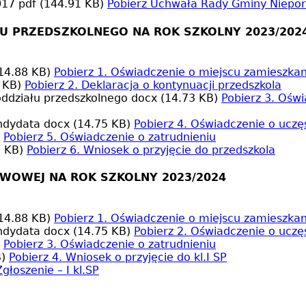
2017
pdf (144.91 KB)
Pobierz
Uchwała Rady Gminy Nieporę
ŁU PRZEDSZKOLNEGO NA ROK SZKOLNY 2023/202
14.88 KB)
Pobierz
1. Oświadczenie o miejscu zamieszkan
 KB)
Pobierz
2. Deklaracja o kontynuacji przedszkola
oddziału przedszkolnego
docx (14.73 KB)
Pobierz
3. Oświ
andydata
docx (14.75 KB)
Pobierz
4. Oświadczenie o ucz
Pobierz
5. Oświadczenie o zatrudnieniu
5 KB)
Pobierz
6. Wniosek o przyjęcie do przedszkola
AWOWEJ NA ROK SZKOLNY 2023/2024
14.88 KB)
Pobierz
1. Oświadczenie o miejscu zamieszkan
andydata
docx (14.75 KB)
Pobierz
2. Oświadczenie o ucz
Pobierz
3. Oświadczenie o zatrudnieniu
)
Pobierz
4. Wniosek o przyjęcie do kl.I SP
Zgłoszenie – I kl.SP